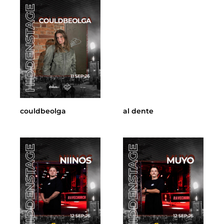
couldbeolga
al dente