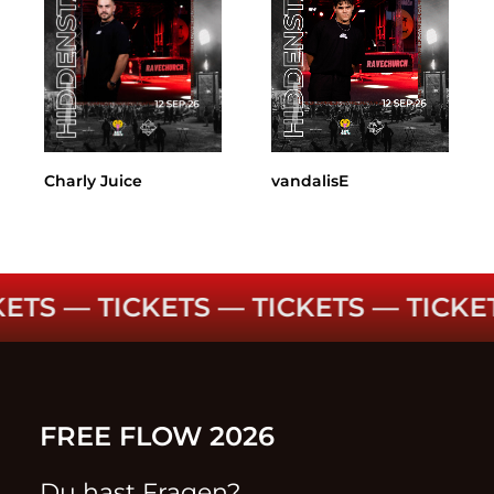
Charly Juice
vandalisE
TS ––
TICKETS ––
TICKETS ––
TICKETS
FREE FLOW 2026
Du hast Fragen?