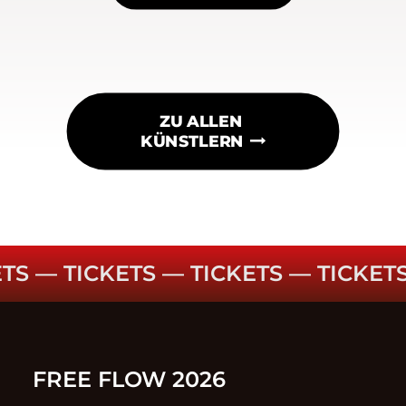
ZU ALLEN 
KÜNSTLERN
S ––
TICKETS ––
TICKETS ––
TICKETS 
FREE FLOW 2026