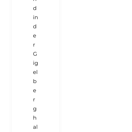
d
in
d
e
r
G
ig
el
b
e
r
g
h
al