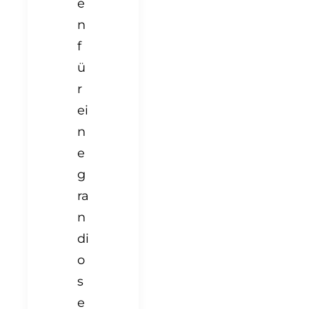
e
n
f
ü
r
ei
n
e
g
ra
n
di
o
s
e