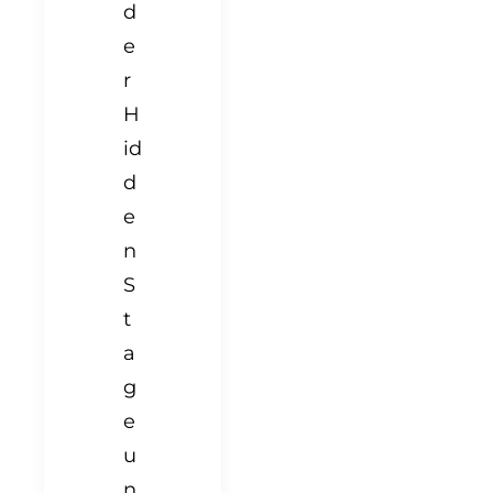
d
e
r
H
id
d
e
n
S
t
a
g
e
u
n