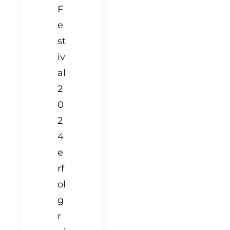
F
e
st
iv
al
2
0
2
4
e
rf
ol
g
r