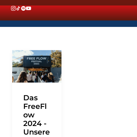
Das
FreeFl
ow
2024 -
Unsere