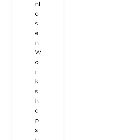
nl
o
s
e
n
W
o
r
k
s
h
o
p
s
u