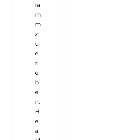
ra
m
m
z
u
e
rl
e
b
e
n.
H
e
a