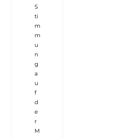
S
ti
m
m
u
n
g
a
u
f
d
e
r
M