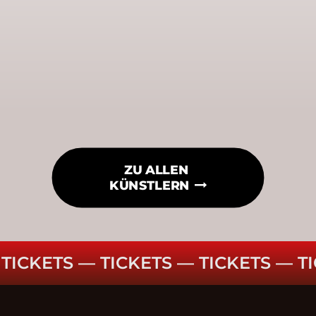
ZU ALLEN 
KÜNSTLERN
TICKETS ––
TICKETS ––
TICKETS ––
TI