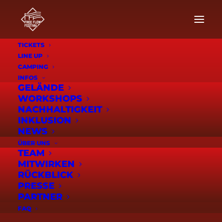
TICKETS
LINE UP
CAMPING
MARCEL FRÖHLICH
INFOS
GELÄNDE
WORKSHOPS
NACHHALTIGKEIT
06.09 / TBA. UHR / HIDDEN
INKLUSION
NEWS
STAGE
ÜBER UNS
TEAM
MITWIRKEN
RÜCKBLICK
PRESSE
PARTNER
FAQ