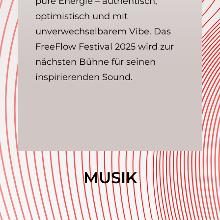
pure Energie – authentisch,
optimistisch und mit
unverwechselbarem Vibe. Das
FreeFlow Festival 2025 wird zur
nächsten Bühne für seinen
inspirierenden Sound.
MUSIK