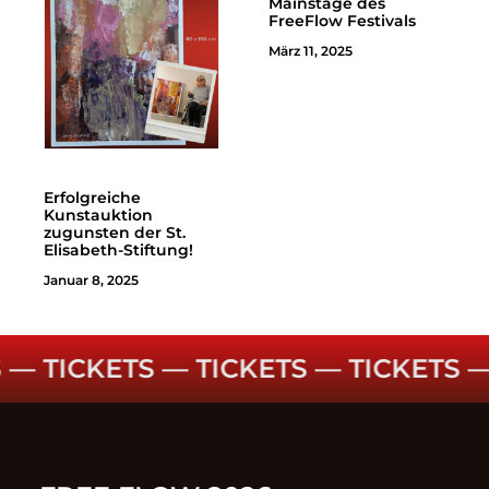
Mainstage des
FreeFlow Festivals
März 11, 2025
Erfolgreiche
Kunstauktion
zugunsten der St.
Elisabeth-Stiftung!
Januar 8, 2025
–
TICKETS ––
TICKETS ––
TICKETS ––
T