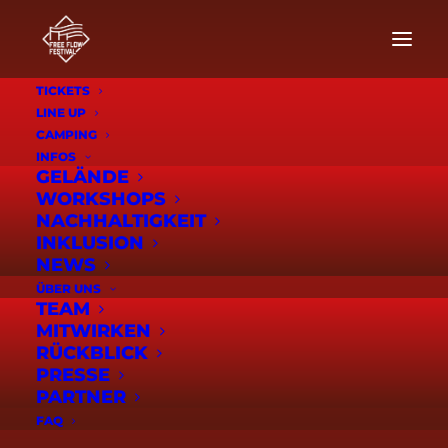
TICKETS
LINE UP
Max Giesinger,
CAMPING
INFOS
Bausa &
GELÄNDE
WORKSHOPS
Blumengarten
NACHHALTIGKEIT
INKLUSION
kommen – Das
NEWS
FreeFlow Festival
ÜBER UNS
TEAM
MITWIRKEN
bringt Biberach auf
RÜCKBLICK
PRESSE
die Karte!
PARTNER
FAQ